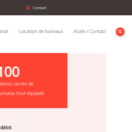
Contact
riat
Location de bureaux
Accès / Contact
100
ètres carrés de
ureaux tout équipés
 débit