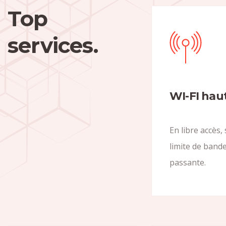
Top
services.
WI-FI hau
En libre accès,
limite de band
passante.