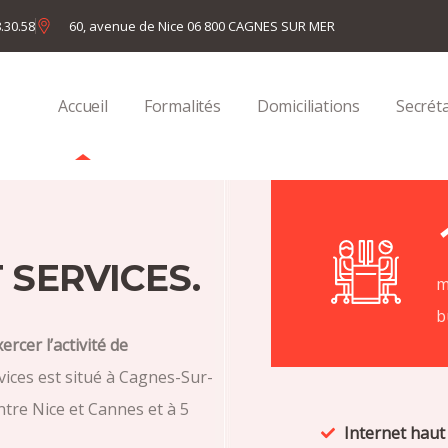
8.30.58
60, avenue de Nice 06 800 CAGNES SUR MER
Accueil
Formalités
Domiciliations
Secréta
 SERVICES.
m
b
rcer l’activité de
rvices est situé à Cagnes-Sur-
tre Nice et Cannes et à 5
Internet haut