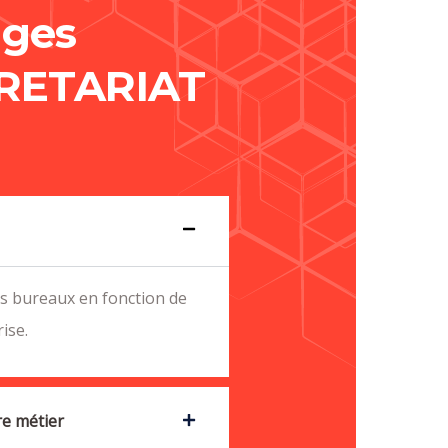
ages
RETARIAT
vos bureaux en fonction de
ise.
re métier